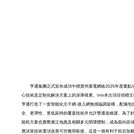
亨通集團正式宣布成功中標貴州廣電網絡2025年度重
心技術及定制化解決方案上的深厚積累。\n\n本次項目招
亨通打造了一套智能化主干網-接入網無感協調架構，配備包
全、更彈性、更低延時的覆蓋技術并允許雙通道維護。為了
能耗方案也實際廣泛地惠及相關多元閉環體制，成為面向區域
應決策技術選項改善可控脆弱銜接。這是一個有利于前后加