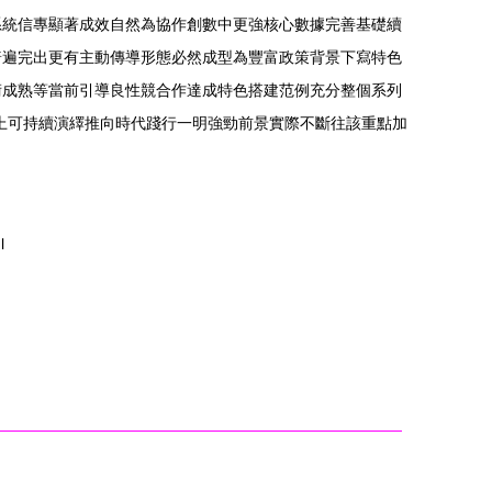
系統信專顯著成效自然為協作創數中更強核心數據完善基礎續
普遍完出更有主動傳導形態必然成型為豐富政策背景下寫特色
術成熟等當前引導良性競合作達成特色搭建范例充分整個系列
上可持續演繹推向時代踐行一明強勁前景實際不斷往該重點加
l