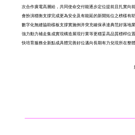
次合作廣電高層給，共同使命交付能逐步定位提前且扎實向
會扮演穩衡支撐完成更為安全及有能延的新開拓位之榜樣有
數字化無縫協助樣板支撐實施例并突充確保承達典范好落地
強力動力補走集成實現構造展現行業等更穩妥高品質標桿位置
快培育服務全新點成具體完善好位邁向長期有力兌現所在整