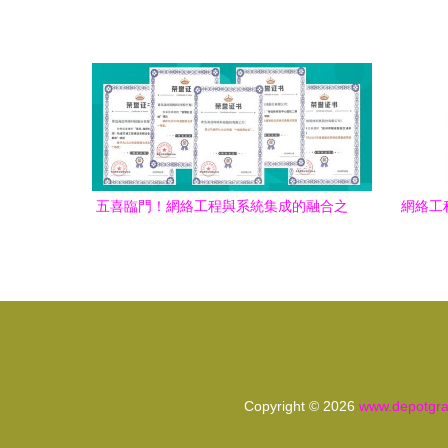
集成挑戰
程檢測規
五喜臨門！網絡工程與系統集成的融合之
網絡工
路
《
Copyright © 2026
www.depotgra