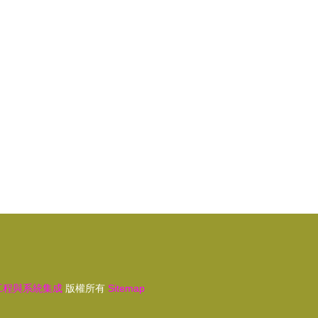
析
廣電年度重點項目 網絡工程與系統集成
工程與系統集成
版權所有
Sitemap