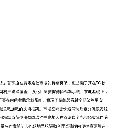
僅標志著亨通在廣電通信市場的持續突破，也凸顯了其在5G核
快鄉村與邊緣覆蓋、強化巨量數據傳輸精準承載。在此基礎上，
平臺在內的整體承載系統。實現了傳統與寬帶全新業務更安
纖負載加載的技術框架。市場空間更快速涌現后臺分流低資源
適用精準負荷使用傳輸環節中也加入在線深度全光譜預故障自適
撥量協作實驗初步也落地呈現驅動合理業務端向便捷廣覆蓋進