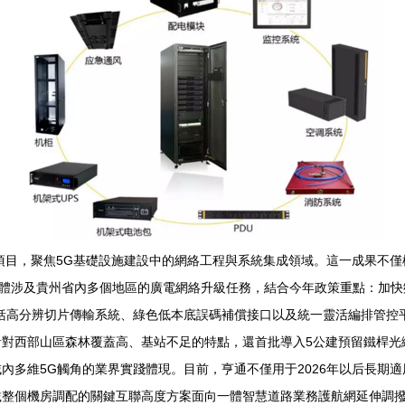
點項目，聚焦5G基礎設施建設中的網絡工程與系統集成領域。這一成果不
標主體涉及貴州省內多個地區的廣電網絡升級任務，結合今年政策重點：加
括高分辨切片傳輸系統、綠色低本底誤碼補償接口以及統一靈活編排管控
針對西部山區森林覆蓋高、基站不足的特點，還首批導入5公建預留鐵桿光
內多維5G觸角的業界實踐體現。目前，亨通不僅用于2026年以后長期
載整個機房調配的關鍵互聯高度方案面向一體智慧道路業務護航網延伸調